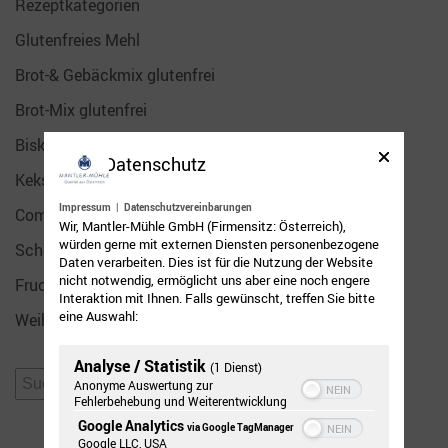
Rezeptkategorien
Glutenfreies Mehl
Brot-& Gebäckmix glutenfrei
Brot-Mix glutenfrei
Biskuit- und Kuchen-Mix glutenfrei
Datenschutz
Keks-Mix glutenfrei
Impressum
|
Datenschutzvereinbarungen
Communityrezepte
Wir, Mantler-Mühle GmbH (Firmensitz: Österreich),
würden gerne mit externen Diensten personenbezogene
Schokoladig
Daten verarbeiten. Dies ist für die Nutzung der Website
nicht notwendig, ermöglicht uns aber eine noch engere
Fruchtig
Interaktion mit Ihnen. Falls gewünscht, treffen Sie bitte
eine Auswahl:
Weihnachten
Analyse / Statistik
(1 Dienst)
Suchen
Anonyme Auswertung zur
Fehlerbehebung und Weiterentwicklung
nach:
Google Analytics
via Google TagManager
Google LLC, USA