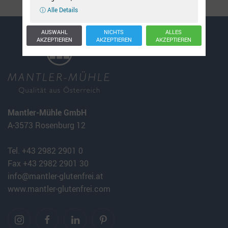
ⓘ Alle Details
AUSWAHL
NICHTS
ALLES
AKZEPTIEREN
AKZEPTIEREN
AKZEPTIEREN
Mantler-Mühle GmbH
A-3573 Rosenburg 12
Tel. +43 2982 2901 0
Fax +43 2982 2901 30
info@mantler-glutenfrei.at
www.mantler-glutenfrei.com