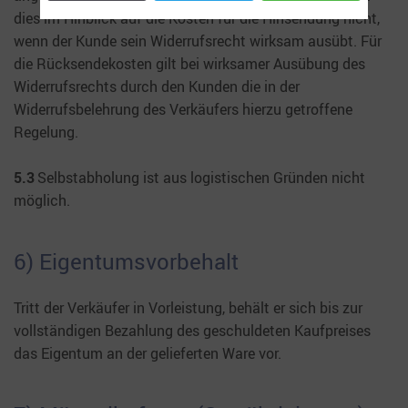
dies im Hinblick auf die Kosten für die Hinsendung nicht,
wenn der Kunde sein Widerrufsrecht wirksam ausübt. Für
die Rücksendekosten gilt bei wirksamer Ausübung des
Widerrufsrechts durch den Kunden die in der
Widerrufsbelehrung des Verkäufers hierzu getroffene
Regelung.
5.3
Selbstabholung ist aus logistischen Gründen nicht
möglich.
6) Eigentumsvorbehalt
Tritt der Verkäufer in Vorleistung, behält er sich bis zur
vollständigen Bezahlung des geschuldeten Kaufpreises
das Eigentum an der gelieferten Ware vor.