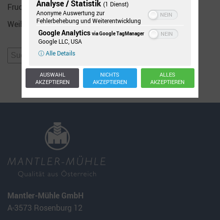
Analyse / Statistik
(1 Dienst)
Fruchtig
Anonyme Auswertung zur
Fehlerbehebung und Weiterentwicklung
Weihnachten
Google Analytics
via Google TagManager
Google LLC, USA
Suchen
ⓘ Alle Details
nach:
AUSWAHL
NICHTS
ALLES
AKZEPTIEREN
AKZEPTIEREN
AKZEPTIEREN
Mantler-Mühle GmbH
A-3573 Rosenburg 12