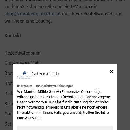
zu Ihnen? Schreiben Sie uns ein E-Mail an die
shop@mantler-glutenfrei.at
mit Ihrem Bestellwunsch und
wir finden eine Lösung.
Kontakt
Rezeptkategorien
Glutenfreies Mehl
Datenschutz
Brot-& Gebäckmix glutenfrei
Brot-Mix glutenfrei
Impressum
|
Datenschutzvereinbarungen
Wir, Mantler-Mühle GmbH (Firmensitz: Österreich),
Biskuit- und Kuchen-Mix glutenfrei
würden gerne mit externen Diensten personenbezogene
Daten verarbeiten. Dies ist für die Nutzung der Website
Keks-Mix glutenfrei
nicht notwendig, ermöglicht uns aber eine noch engere
Interaktion mit Ihnen. Falls gewünscht, treffen Sie bitte
Communityrezepte
eine Auswahl:
Schokoladig