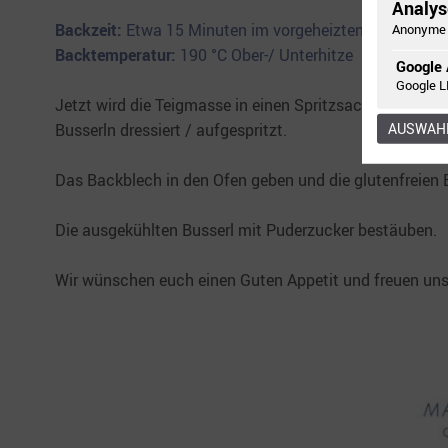
Analyse
Backzeit:
Etwa 15 Minuten im vorgeheizten Rohr
Anonyme 
Backtemperatur:
190 °C Ober-/ Unterhitze
Google 
Google L
Jetzt wird die Teigmasse in einen Spritzsack gefüllt 
Busserln dressiert / aufgespritzt.
AUSWAHL
Das Backblech in den Ofen geben und die glutenfreien 
Die ausgekühlten Busserl mit Puderzucker bestäuben.
Wir wünschen euch einen Guten Appetit und freuen uns