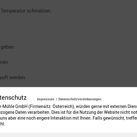
r Temperatur schmelzen.
 geben.
ren.
auft werden.
sse hinzufügen.
tenschutz
Impressum
|
Datenschutzvereinbarungen
er-Mühle GmbH (Firmensitz: Österreich), würden gerne mit externen Dien
enddessen die Schokolade einfließen lassen.
ogene Daten verarbeiten. Dies ist für die Nutzung der Website nicht no
uns aber eine noch engere Interaktion mit Ihnen. Falls gewünscht, treffen
ter Stufe mit dem Handmixer (Rührhaken) zu einem geschmeid
hl: