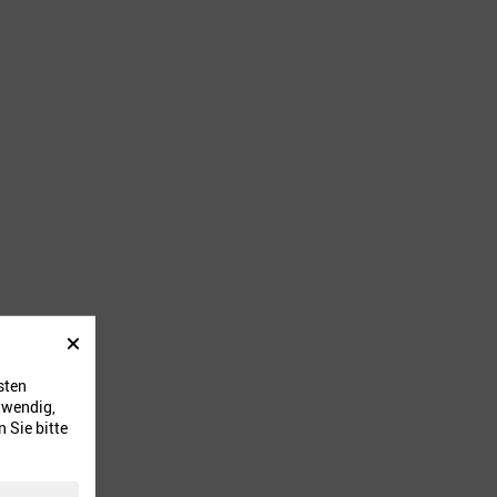
sten
twendig,
 Sie bitte
igen Teig