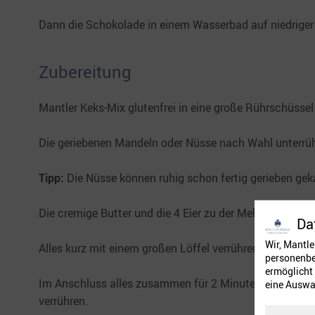
Dann die Schokolade in einem Wasserbad auf niedrige
Zubereitung
Mantler Keks-Mix glutenfrei in eine große Rührschüssel
Die geriebenen Mandeln oder Nüsse nach Wahl unterrüh
Tipp:
Die Nüsse können ruhig schon fertig gerieben gek
Die cremige Butter und die 4 Eier zu der Mehl-Nuss-Ma
Da
Wir, Mantl
Alles kurz mit einem großen Löffel verrühren und währ
personenbez
ermöglicht 
Im Anschluss alles zusammen für 2 Minuten auf höchs
eine Auswa
verrühren.