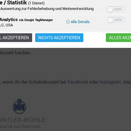
 / Statistik
(1 Dienst)
Auswertung zur Fehlerbehebung und Weiterentwicklung
Analytics
via Google TagManager
ⓘ Alle Details
LC, USA
und auf ein mit Backpapier ausgelegtes Backblech zu walnussgr
 AKZEPTIEREN
NICHTS AKZEPTIEREN
ALLES AKZ
Busserl backen.
, wenn ihr die Schokobusserl bei
Facebook
oder
Instagram
zeig