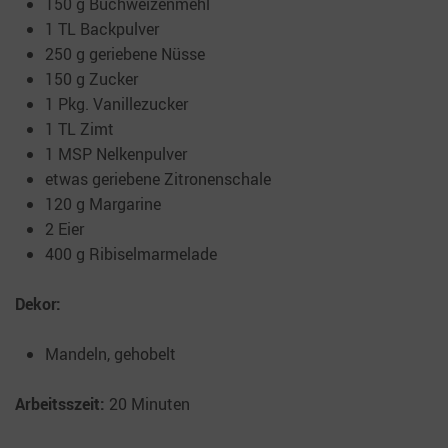
150 g Buchweizenmehl
1 TL Backpulver
250 g geriebene Nüsse
150 g Zucker
1 Pkg. Vanillezucker
1 TL Zimt
1 MSP Nelkenpulver
etwas geriebene Zitronenschale
120 g Margarine
2 Eier
400 g Ribiselmarmelade
Dekor:
Mandeln, gehobelt
Arbeitsszeit:
20 Minuten