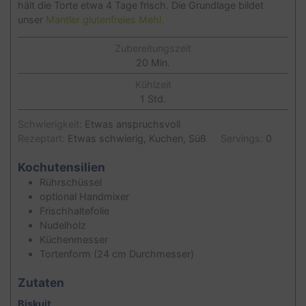
hält die Torte etwa 4 Tage frisch. Die Grundlage bildet
unser
Mantler glutenfreies Mehl.
Zubereitungszeit
Minuten
20
Min.
Kühlzeit
Stunde
1
Std.
Schwierigkeit:
Etwas anspruchsvoll
Rezeptart:
Etwas schwierig, Kuchen, Süß
Servings:
0
Kochutensilien
Rührschüssel
optional Handmixer
Frischhaltefolie
Nudelholz
Küchenmesser
Tortenform (24 cm Durchmesser)
Zutaten
Biskuit