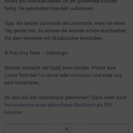
nichts am Holzstab kleben, ist der glutenfreie Kuchen
fertig. Die gehobelten Mandeln aufstreuen.
Tipp: Am besten schmeckt die Linzertorte, wenn sie einen
Tag geruht hat. So können die Aromen schön durchziehen.
Vor dem Servieren mit Staubzucker bestäuben.
© Frau Eva Terler – Diätologin
Mantler wünscht viel Spaß beim backen. Postet eure
Linzer Torte bei
Facebook
oder
Instagram
und zeigt uns
eure Variationen.
Ihr seid auf den Geschmack gekommen? Dann ladet euch
hier kostenlos unser glutenfreies Backbuch als PDF
herunter.