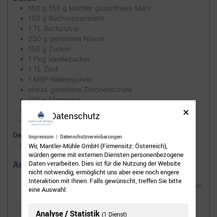
150
g
150 g Mantler glutenfreies Mehl
150
g
Buchweizenmehl
1
TL
Backpulver
250
g
geriebene Nüsse
150
g
Zucker
1
Pkg
Vanillezucker
1
TL
Zimt
1
MSP
Nelkenpulver
etwas geriebene Zitronenschale
120
g
Margarine
2
Eier
Datenschutz
400
g
Ribiselmarmelade
Dekor
Impressum
|
Datenschutzvereinbarungen
Mandeln, gehobelt
Wir, Mantler-Mühle GmbH (Firmensitz: Österreich),
würden gerne mit externen Diensten personenbezogene
Daten verarbeiten. Dies ist für die Nutzung der Website
Anleitungen
nicht notwendig, ermöglicht uns aber eine noch engere
Das glutenfreie Mehl mit Buchweizenmehl,
Interaktion mit Ihnen. Falls gewünscht, treffen Sie bitte
Backpulver, geriebenen Nüssen, Zucker, Vanillezucker,
eine Auswahl:
Nelkenpulver, Zimt und Zitronenschale vermischen.
Von den beiden Eiern ein Ei trennen und davon das
Analyse / Statistik
(1 Dienst)