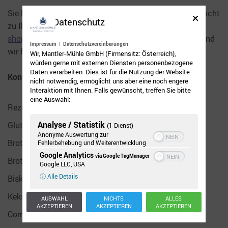
Sie haben Interesse an unserem Mehl, aber wir liefern nicht
Datenschutz
zu Ihnen? Schreiben Sie uns ein E-Mail an die
shop@mantler-glutenfrei.at
mit Ihrem Bestellwunsch und
Impressum
|
Datenschutzvereinbarungen
wir finden eine Lösung.
Wir, Mantler-Mühle GmbH (Firmensitz: Österreich),
würden gerne mit externen Diensten personenbezogene
Daten verarbeiten. Dies ist für die Nutzung der Website
Kontakt
nicht notwendig, ermöglicht uns aber eine noch engere
Interaktion mit Ihnen. Falls gewünscht, treffen Sie bitte
eine Auswahl:
Rezeptkategorien
Analyse / Statistik
Glutenfreies Mehl
(1 Dienst)
Anonyme Auswertung zur
Brot-& Gebäckmix glutenfrei
Fehlerbehebung und Weiterentwicklung
Google Analytics
via Google TagManager
Brot-Mix glutenfrei
Google LLC, USA
ⓘ Alle Details
Biskuit- und Kuchen-Mix glutenfrei
Keks-Mix glutenfrei
AUSWAHL
NICHTS
ALLES
AKZEPTIEREN
AKZEPTIEREN
AKZEPTIEREN
Communityrezepte