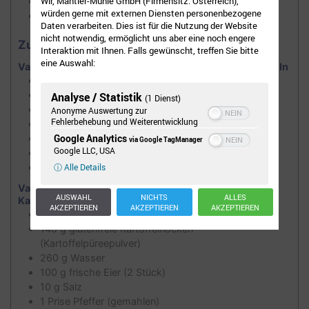
Wir, Mantler-Mühle GmbH (Firmensitz: Österreich),
Schöpfkelle / Schaumkelle
würden gerne mit externen Diensten personenbezogene
Großer Kochtopf
Daten verarbeiten. Dies ist für die Nutzung der Website
nicht notwendig, ermöglicht uns aber eine noch engere
Zutaten
Interaktion mit Ihnen. Falls gewünscht, treffen Sie bitte
eine Auswahl:
Variante 1: Glutenfreie Gnocchis mit frischen Kartoffeln
180
g
Mantler glutenfreies Mehl hell
400
g
mehlig gekochte Kartoffeln
Analyse / Statistik
(1 Dienst)
100
g
frische Eier (2 Stück)
Anonyme Auswertung zur
Fehlerbehebung und Weiterentwicklung
10
g
Salz
Google Analytics
1
Prise
Pfeffer (gemahlen)
via Google TagManager
Google LLC, USA
1
Prise
Muskatnuss (gemahlen)
ⓘ Alle Details
1
gute Prise
Salz für das Salzwasser
Variante 2: Glutenfreie Gnocchis mit glutenfreien
AUSWAHL
NICHTS
ALLES
Kartoffelpüree
AKZEPTIEREN
AKZEPTIEREN
AKZEPTIEREN
100
g
Mantler glutenfreies Mehl hell
140
g
glutenfreie Kartoffelflocken
(Kartoffelpüreepulver)
260
g
Wasser
100
g
frische Eier (2 Stück)
10
g
Salz
1
Prise
Pfeffer (gemahlen)