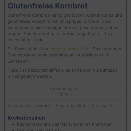
Glutenfreies Kornbrot
Glutenfreies Kornbrot kernig und locker. Aromatisches und
glutenfreies Rezept für ein knuspriges Kornbrot, dass
wunderbar zu einer deftigen Brotzeit passt.Ihr werdet es
mögen. Das Kornbrot hat eine knusprige Kruste ist von
Innen fluffig-saftig.
Die Basis ist das
Mantler glutenfreies Mehl
. Dazu kommen
Sonnenblumenkerne oder alternativ Kürbiskerne und
Leinsaaten.
Tipp:
Das Rezept ist einfach, es sollte aber die Ruhezeit
mit eingeplant werden.
Zubereitungszeit
Minuten
20
Min.
Schwierigkeit:
Einfach
Rezeptart:
Brot
Servings:
0
Kochutensilien
Küchenmaschine oder Handmixer mit Knethaken
feuchtes Geschirrtuch