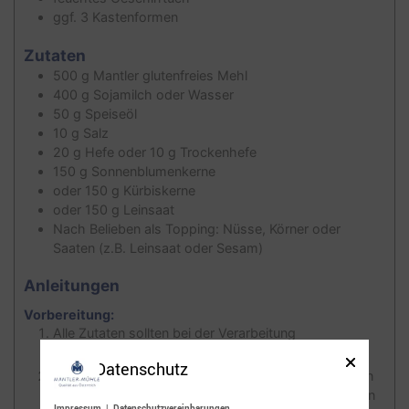
ggf. 3 Kastenformen
Zutaten
500
g
Mantler glutenfreies Mehl
400
g
Sojamilch oder Wasser
50
g
Speiseöl
10
g
Salz
20
g
Hefe oder 10 g Trockenhefe
150
g
Sonnenblumenkerne
oder
150 g Kürbiskerne
oder
150 g Leinsaat
Nach Belieben als Topping: Nüsse, Körner oder
Saaten (z.B. Leinsaat oder Sesam)
Anleitungen
Vorbereitung:
Alle Zutaten sollten bei der Verarbeitung
Raumtemperatur haben.
Datenschutz
Die Saaten mit 150 g Wasser und 5 g Salz aufquellen
lassen. Man kann auch eine 150 g Mischung aus den
Impressum
|
Datenschutzvereinbarungen