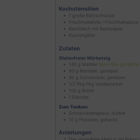
Kochutensilien
1 große Rührschüssel
Frischhaltefolie / Frischhaltedose
Backblech mit Backpapier
Kuchengitter
Zutaten
Glutenfreier Mürbeteig
140
g
Mantler
Keks-Mix glutenfrei
90
g
Mandeln, gerieben
40
g
Schokolade, gerieben
1/2
Pkg
Pkg Vanillezucker
100
g
Butter
1
Eidotter
Zum Tunken:
Schokoladenglasur, dunkel
10
g
Pistazien, gehackt
Anleitungen
Das glutenfreie Mehl in die Rühr