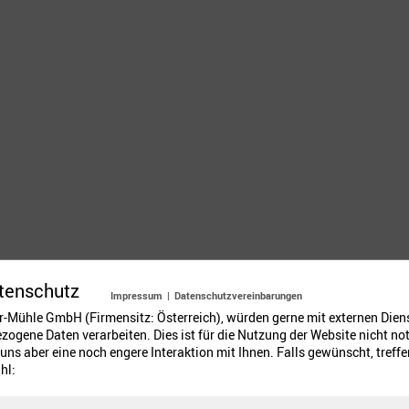
tenschutz
Impressum
|
Datenschutzvereinbarungen
er-Mühle GmbH (Firmensitz: Österreich), würden gerne mit externen Dien
en geriebenen Mandeln und der Schokolade verrühren, den Vanil
ogene Daten verarbeiten. Dies ist für die Nutzung der Website nicht no
uns aber eine noch engere Interaktion mit Ihnen. Falls gewünscht, treffen
hl:
ter die Mehlmasse rühren.