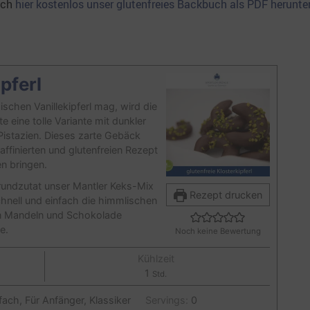
uch
hier kostenlos unser glutenfreies Backbuch als PDF herunter
pferl
sischen Vanillekipferl mag, wird die
te eine tolle Variante mit dunkler
istazien. Dieses zarte Gebäck
affinierten und glutenfreien Rezept
en bringen.
 Grundzutat unser Mantler Keks-Mix
Rezept drucken
chnell und einfach die himmlischen
en Mandeln und Schokolade
e.
Noch keine Bewertung
Kühlzeit
Stunde
1
Std.
fach, Für Anfänger, Klassiker
Servings:
0