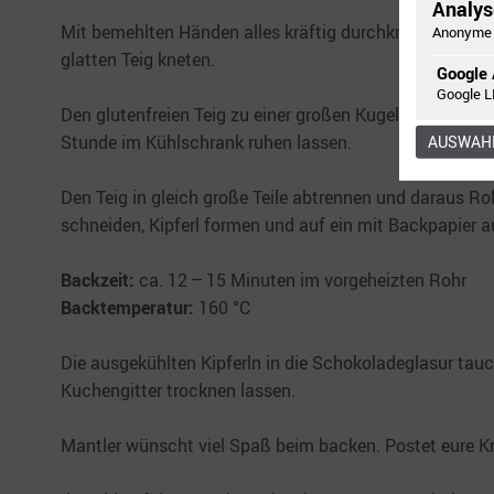
Analyse
Mit bemehlten Händen alles kräftig durchkneten. Sobal
Anonyme 
glatten Teig kneten.
Google 
Google L
Den glutenfreien Teig zu einer großen Kugel formen, in 
Stunde im Kühlschrank ruhen lassen.
AUSWAHL
Den Teig in gleich große Teile abtrennen und daraus Ro
schneiden, Kipferl formen und auf ein mit Backpapier 
Backzeit:
ca. 12 – 15 Minuten im vorgeheizten Rohr
Backtemperatur:
160 °C
Die ausgekühlten Kipferln in die Schokoladeglasur tauc
Kuchengitter trocknen lassen.
Mantler wünscht viel Spaß beim backen. Postet eure K