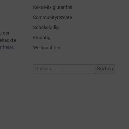
Keks-Mix glutenfrei
Communityrezepte
Schokoladig
u der
Fruchtig
gehackte
nfreies
Weihnachten
Suchen
nach: