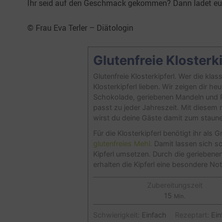
Ihr seid auf den Geschmack gekommen? Dann ladet e
© Frau Eva Terler – Diätologin
Glutenfreie Klosterki
Glutenfreie Klosterkipferl. Wer die klas
Klosterkipferl lieben. Wir zeigen dir heu
Schokolade, geriebenen Mandeln und P
passt zu jeder Jahreszeit. Mit diesem r
wirst du deine Gäste damit zum staun
Für die Klosterkipferl benötigt ihr als
glutenfreies Mehl.
Damit lassen sich s
Kipferl umsetzen. Durch die gerieben
erhalten die Kipferl eine besondere Not
Zubereitungszeit
Minuten
15
Min.
Schwierigkeit:
Einfach
Rezeptart:
Ein