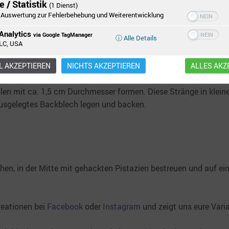
 / Statistik
(1 Dienst)
d die Zutaten gut vermischt sind, das Eidotter dazu geben und
Auswertung zur Fehlerbehebung und Weiterentwicklung
Analytics
via Google TagManager
ⓘ Alle Details
LC, USA
Frischhaltefolie wickeln oder in eine Vorratsdose legen und min
 AKZEPTIEREN
NICHTS AKZEPTIEREN
ALLES AKZ
llen mit ca. 1,5 cm Durchmesser formen. Diese Stränge in klein
ausgelegtes Backblech legen und backen.
hen, in der Mitte mit gehackten Pistazien bestreuen und auf e
reationen bei
Facebook
oder
Instagram
und zeigt uns eure Vari