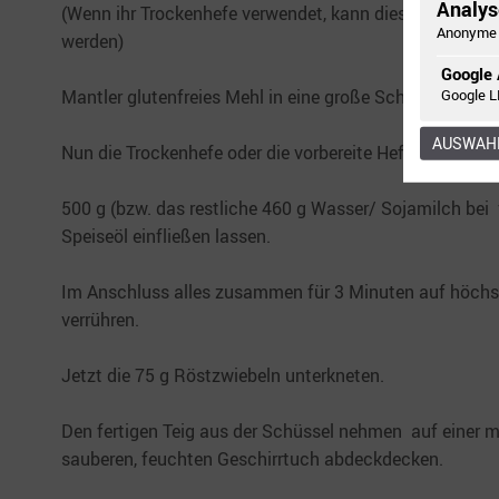
Analyse
(Wenn ihr Trockenhefe verwendet, kann diese später ga
Anonyme 
werden)
Google 
Google L
Mantler glutenfreies Mehl in eine große Schüssel gebe
AUSWAHL
Nun die Trockenhefe oder die vorbereite Hefemasse daz
500 g (bzw. das restliche 460 g Wasser/ Sojamilch bei
Speiseöl einfließen lassen.
Im Anschluss alles zusammen für 3 Minuten auf höchs
verrühren.
Jetzt die 75 g Röstzwiebeln unterkneten.
Den fertigen Teig aus der Schüssel nehmen auf einer m
sauberen, feuchten Geschirrtuch abdeckdecken.