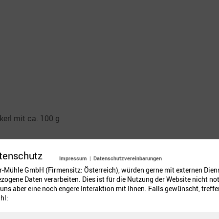
erl mit ca. 100 g
tenschutz
Impressum
|
Datenschutzvereinbarungen
er-Mühle GmbH (Firmensitz: Österreich), würden gerne mit externen Dien
ogene Daten verarbeiten. Dies ist für die Nutzung der Website nicht no
tur haben.
uns aber eine noch engere Interaktion mit Ihnen. Falls gewünscht, treffen
hl:
nd darin die Hefe auflösen.