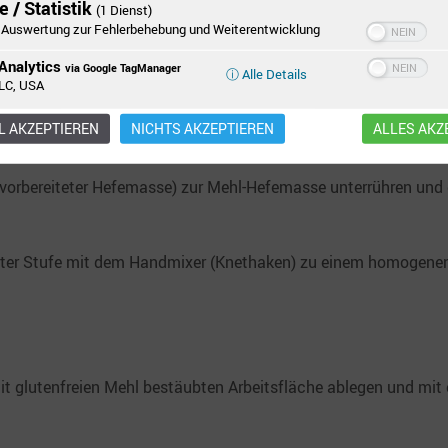
 / Statistik
(1 Dienst)
nz normal unter das glutenfreie Mehl und eventueller Brotgewür
Auswertung zur Fehlerbehebung und Weiterentwicklung
Analytics
via Google TagManager
ⓘ Alle Details
LC, USA
n und mit 12 g Salz und 8 g Zucker vermischen.
 AKZEPTIEREN
NICHTS AKZEPTIEREN
ALLES AKZ
u fügen.
 vorbereiteter Hefemasse) zur Mehl-Hefemasse unterrühren und 
ter Stufe mit dem Handmixer (Knethaken) zu einem homogenen
it glutenfreien Mehl bestäubten Arbeitsfläche ablegen und mit