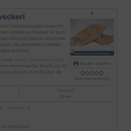
weckerl
schen Zwiebelbaguettes kennt ihr
olle Variante als Weckerl für euch.
sprigen Brötchen passen wunderbar
uppen. Die gerösteten Zwiebeln
e pikante Würze.
l unser
Mantler glutenfreies Mehl
.
Rezept drucken
men eine knusprige Kruste und ist
t ist einfach, es sollte aber die
Noch keine Bewertung
Backzeit
Minuten
50
Min.
t
Servings:
0
mit Knethaken