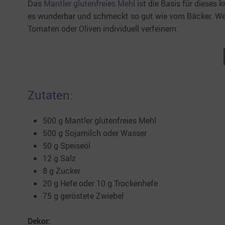
Das
Mantler glutenfreies Mehl
ist die Basis für dieses 
es wunderbar und schmeckt so gut wie vom Bäcker. W
Tomaten oder Oliven individuell verfeinern.
Zutaten:
500 g Mantler glutenfreies Mehl
500 g Sojamilch oder Wasser
50 g Speiseöl
12 g Salz
8 g Zucker
20 g Hefe oder 10 g Trockenhefe
75 g geröstete Zwiebel
Dekor: