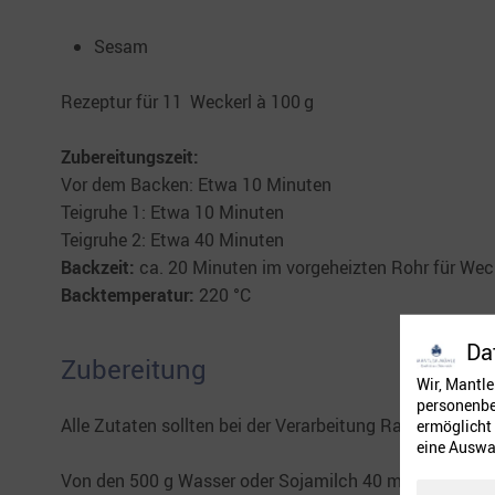
Sesam
Rezeptur für 11 Weckerl à 100 g
Zubereitungszeit:
Vor dem Backen: Etwa 10 Minuten
Teigruhe 1: Etwa 10 Minuten
Teigruhe 2: Etwa 40 Minuten
Backzeit:
ca. 20 Minuten im vorgeheizten Rohr für Weck
Backtemperatur:
220 °C
Da
Zubereitung
Wir, Mantl
personenbez
Alle Zutaten sollten bei der Verarbeitung Raumtempera
ermöglicht 
eine Auswa
Von den 500 g Wasser oder Sojamilch 40 ml abwiegen u