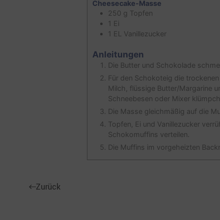
Cheesecake-Masse
250
g
Topfen
1
Ei
1
EL
Vanillezucker
Anleitungen
Die Butter und Schokolade schmel
Für den Schokoteig die trockenen
Milch, flüssige Butter/Margarine
Schneebesen oder Mixer klümpche
Die Masse gleichmäßig auf die Muf
Topfen, Ei und Vanillezucker verr
Schokomuffins verteilen.
Die Muffins im vorgeheizten Backr
Zurück