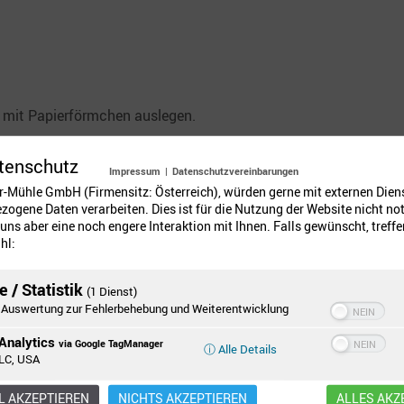
 mit Papierförmchen auslegen.
üssel vermischen. Anschließend Milch, flüssige Butter/Margari
tenschutz
Impressum
|
Datenschutzvereinbarungen
ebesen oder Mixer klümpchenfrei verrühren.
er-Mühle GmbH (Firmensitz: Österreich), würden gerne mit externen Dien
ogene Daten verarbeiten. Dies ist für die Nutzung der Website nicht no
uns aber eine noch engere Interaktion mit Ihnen. Falls gewünscht, treffen
en.
hl:
en großen Esslöffel davon auf den Schokomuffins verteilen.
 / Statistik
(1 Dienst)
Auswertung zur Fehlerbehebung und Weiterentwicklung
ft für ca. 30 Minuten backen.
Analytics
via Google TagManager
ⓘ Alle Details
LC, USA
uffins bei
Facebook
oder
Instagram
und zeigt uns eure Variati
 AKZEPTIEREN
NICHTS AKZEPTIEREN
ALLES AKZ